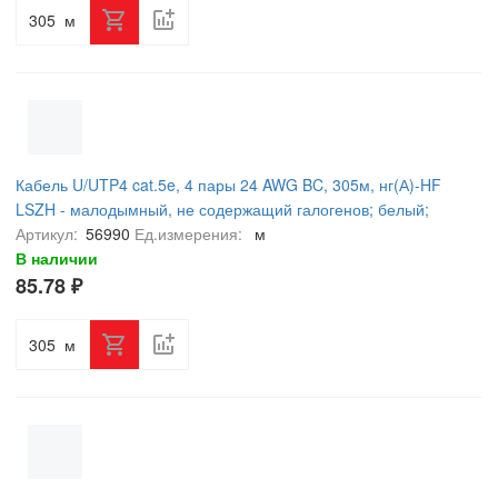
м
Кабель U/UTP4 cat.5e, 4 пары 24 AWG BC, 305м, нг(А)-HF
LSZH - малодымный, не содержащий галогенов; белый;
одножильный, FLUKE TEST, NETKO Expert СКС
Артикул:
56990
Ед.измерения:
м
В наличии
85.78 ₽
м