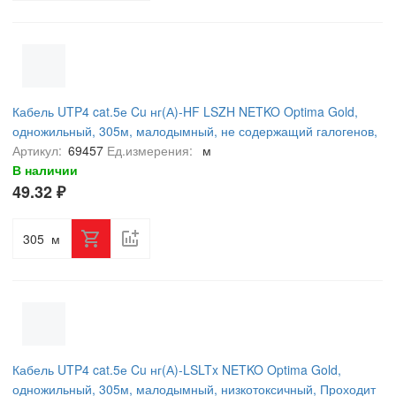
Кабель UTP4 cat.5е Cu нг(А)-HF LSZH NETKO Optima Gold,
одножильный, 305м, малодымный, не содержащий галогенов,
Проходит Fluke тест, серый
Артикул:
69457
Ед.измерения:
м
В наличии
49.32 ₽
м
Кабель UTP4 cat.5е Cu нг(А)-LSLTx NETKO Optima Gold,
одножильный, 305м, малодымный, низкотоксичный, Проходит