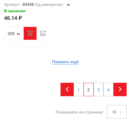
Fluke тест, светло-серый
Артикул:
69456
Ед.измерения:
м
В наличии
46.14 ₽
м
Показать ещё
1
2
3
4
Показывать на странице:
16