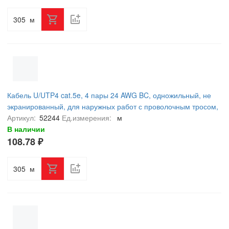
м
Кабель U/UTP4 cat.5e, 4 пары 24 AWG BC, одножильный, не
экранированный, для наружных работ с проволочным тросом,
305м, FLUKE TEST, NETKO Expert
Артикул:
52244
Ед.измерения:
м
В наличии
108.78 ₽
м