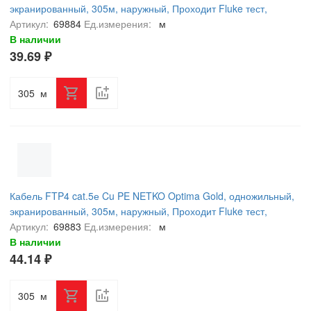
экранированный, 305м, наружный, Проходит Fluke тест,
черный
Артикул:
69884
Ед.измерения:
м
В наличии
39.69 ₽
м
Кабель FTP4 cat.5е Cu PE NETKO Optima Gold, одножильный,
экранированный, 305м, наружный, Проходит Fluke тест,
черный
Артикул:
69883
Ед.измерения:
м
В наличии
44.14 ₽
м