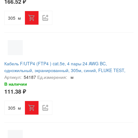
166.52 ₽
м
Кабель F/UTP4 (FTP4 ) cat.5e, 4 пары 24 AWG BC,
одножильный, экранированный, 305м, синий, FLUKE TEST,
NETKO Expert СКС
Артикул:
54187
Ед.измерения:
м
В наличии
111.38 ₽
м