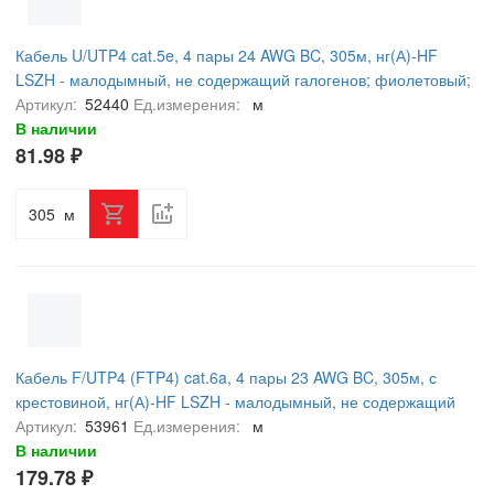
Кабель U/UTP4 cat.5e, 4 пары 24 AWG BC, 305м, нг(А)-HF
LSZH - малодымный, не содержащий галогенов; фиолетовый;
одножильный, FLUKE TEST, NETKO Expert СКС
Артикул:
52440
Ед.измерения:
м
В наличии
81.98 ₽
м
Кабель F/UTP4 (FTP4) cat.6a, 4 пары 23 AWG BC, 305м, с
крестовиной, нг(А)-HF LSZH - малодымный, не содержащий
галогенов; фиолетовый; одножильный, FLUKE TEST, NETKO
Артикул:
53961
Ед.измерения:
м
Expert СКС
В наличии
179.78 ₽