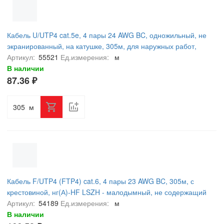
Кабель U/UTP4 cat.5e, 4 пары 24 AWG BC, одножильный, не
экранированный, на катушке, 305м, для наружных работ,
FLUKE TEST, NETKO Expert
Артикул:
55521
Ед.измерения:
м
В наличии
87.36 ₽
м
Кабель F/UTP4 (FTP4) cat.6, 4 пары 23 AWG BC, 305м, с
крестовиной, нг(А)-HF LSZH - малодымный, не содержащий
галогенов; фиолетовый; одножильный, FLUKE TEST, NETKO
Артикул:
54189
Ед.измерения:
м
Expert СКС
В наличии