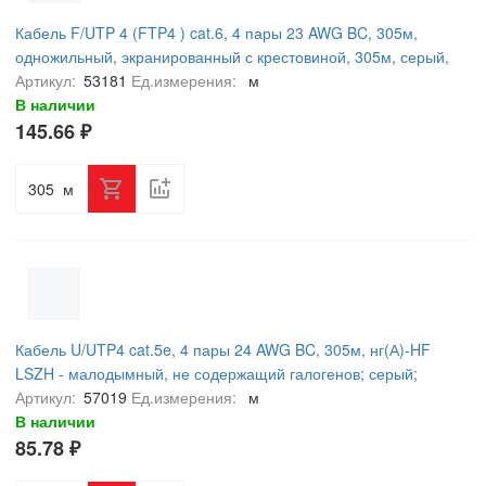
Кабель F/UTP 4 (FTP4 ) cat.6, 4 пары 23 AWG BC, 305м,
одножильный, экранированный с крестовиной, 305м, серый,
FLUKE TEST, NETKO Expert СКС
Артикул:
53181
Ед.измерения:
м
В наличии
145.66 ₽
м
Кабель U/UTP4 cat.5e, 4 пары 24 AWG BC, 305м, нг(А)-HF
LSZH - малодымный, не содержащий галогенов; серый;
одножильный, FLUKE TEST, NETKO Expert СКС
Артикул:
57019
Ед.измерения:
м
В наличии
85.78 ₽