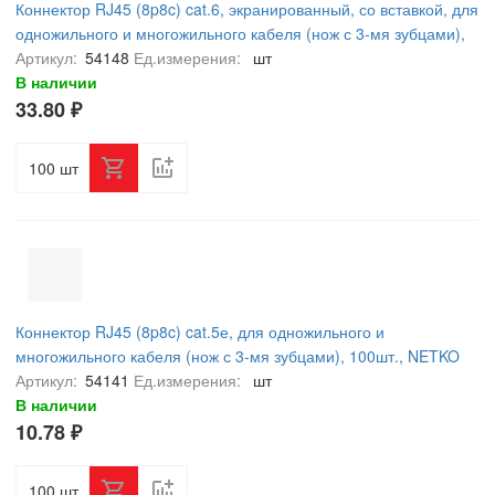
Коннектор RJ45 (8p8c) cat.6, экранированный, со вставкой, для
одножильного и многожильного кабеля (нож с 3-мя зубцами),
100шт., NETKO Expert CKC
Артикул:
54148
Ед.измерения:
шт
В наличии
33.80 ₽
шт
Коннектор RJ45 (8p8c) cat.5е, для одножильного и
многожильного кабеля (нож с 3-мя зубцами), 100шт., NETKO
Expert CKC
Артикул:
54141
Ед.измерения:
шт
В наличии
10.78 ₽
шт