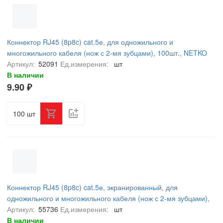
Коннектор RJ45 (8p8c) cat.5е, для одножильного и
многожильного кабеля (нож с 2-мя зубцами), 100шт., NETKO
Expert CKC
Артикул:
52091
Ед.измерения:
шт
В наличии
9.90 ₽
шт
Коннектор RJ45 (8p8c) cat.5е, экранированный, для
одножильного и многожильного кабеля (нож с 2-мя зубцами),
100шт, NETKO Optima
Артикул:
55736
Ед.измерения:
шт
В наличии