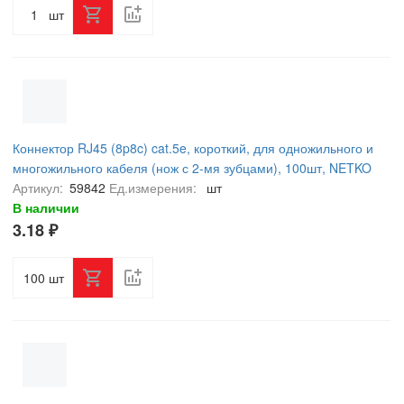
шт
Коннектор RJ45 (8p8c) cat.5e, короткий, для одножильного и
многожильного кабеля (нож с 2-мя зубцами), 100шт, NETKO
Optima
Артикул:
59842
Ед.измерения:
шт
В наличии
3.18 ₽
шт