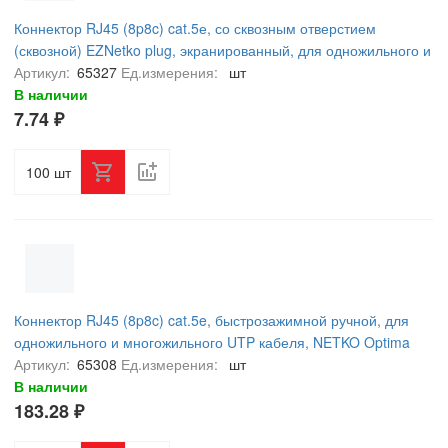
Коннектор RJ45 (8p8c) cat.5е, со сквозным отверстием
(сквозной) EZNetko plug, экранированный, для одножильного и
многожильного кабеля (нож с 3-мя зубцами), 100шт, NETKO
Артикул:
65327
Ед.измерения:
шт
Optima
В наличии
7.74 ₽
шт
Коннектор RJ45 (8p8c) cat.5e, быстрозажимной ручной, для
одножильного и многожильного UTP кабеля, NETKO Optima
Артикул:
65308
Ед.измерения:
шт
В наличии
183.28 ₽