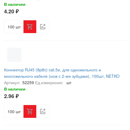
В наличии
4.20 ₽
шт
Коннектор RJ45 (8p8c) cat.5е, для одножильного и
многожильного кабеля (нож с 2-мя зубцами), 100шт, NETKO
Optima
Артикул:
52259
Ед.измерения:
шт
В наличии
2.96 ₽
шт