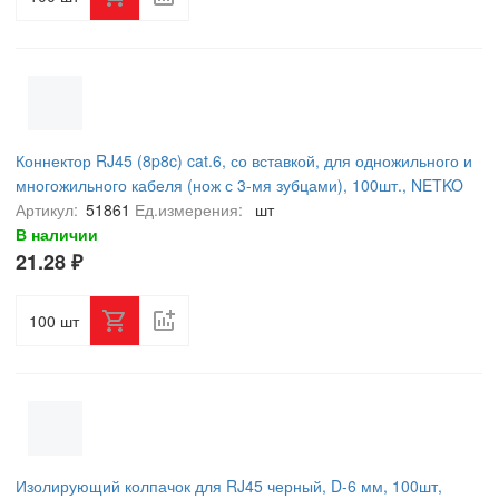
Коннектор RJ45 (8p8c) cat.6, со вставкой, для одножильного и
многожильного кабеля (нож с 3-мя зубцами), 100шт., NETKO
Expert CKC
Артикул:
51861
Ед.измерения:
шт
В наличии
21.28 ₽
шт
Изолирующий колпачок для RJ45 черный, D-6 мм, 100шт,