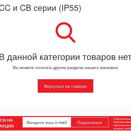
C и CB серии (IP55)
В данной категории товаров не
Вы можете посетить другие разделы нашего магазина
Вернуться на главную
СЯ НА
Подписавшись,
Подписаться
Политику обра
 АКЦИИ
персональных 
получать соо