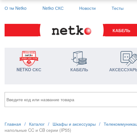
О тм Netko
Netko СКС
Новости
Тесты
КАБЕЛЬ
NETKO СКС
КАБЕЛЬ
АКСЕССУАР
Главная
/
Каталог
/
Шкафы и аксессуары
/
Телекоммуника
напольные CC и CB серии (IP55)