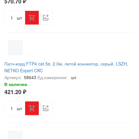
570.70 ₽
шт
Патч-корд FTP4 cat.5e, 2.0м, литой коннектор, серый, LSZH,
NETKO Expert CKC
Артикул:
58643
Ед.измерения:
шт
В наличии
421.20 ₽
шт