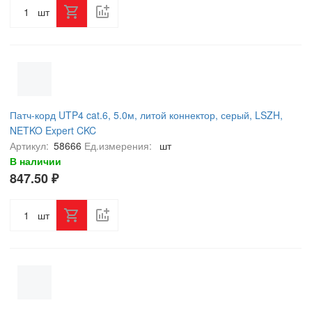
шт
Патч-корд UTP4 cat.6, 5.0м, литой коннектор, серый, LSZH,
NETKO Expert CKC
Артикул:
58666
Ед.измерения:
шт
В наличии
847.50 ₽
шт