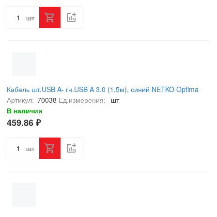
шт
Кабель шт.USB A- гн.USB A 3.0 (1,5м), синий NETKO Optima
Артикул:
70038
Ед.измерения:
шт
В наличии
459.86 ₽
шт