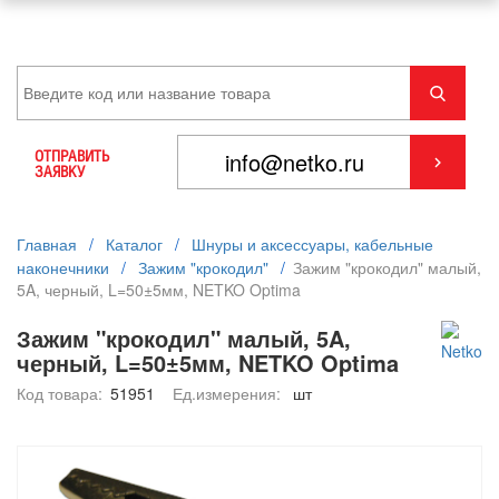
ОТПРАВИТЬ
ЗАЯВКУ
Главная
/
Каталог
/
Шнуры и аксессуары, кабельные
наконечники
/
Зажим "крокодил"
/
Зажим "крокодил" малый,
5A, черный, L=50±5мм, NETKO Optima
Зажим "крокодил" малый, 5A,
черный, L=50±5мм, NETKO Optima
Код товара:
51951
Ед.измерения:
шт