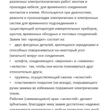
различных электротехнических работ: монтаж и
прокладка кабеля, для временного соединения
контактов и клемм. Используется при диагностике,
ремонте и пусконаладке электрических и электронных
систем для временного подсоединения к
существующей аппаратуре измерительных приборов,
шунтов, временных обходных и тестовых соединений.
Зажим тип «крокодил» состоит из:
• двух фигурных деталей, крепящихся серединами и
способных поворачиваться на некоторый угол
(качаться) вокруг оси соединения.
• штифта, соединяющего «верхнюю» и «нижнюю»
«челюсти» так, чтобы они могли покачиваться друг
относительно друга;
• пружины, осуществляющей сжатие «челюстей»
• пластикового покрытия (не всегда), покрывающего
ручки зажима во избежание поражения электрическим
током.
Рабочие (сжимающиеся) края «челюстей» делают
зубчатыми, благодаря чему зажим достаточно надежно
соединяется практически с любым проводом или иной