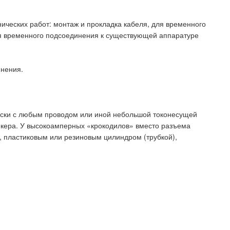
ческих работ: монтаж и прокладка кабеля, для временного
для временного подсоединения к существующей аппаратуре
динения.
ески с любым проводом или иной небольшой токонесущей
екера. У высокоамперных «крокодилов» вместо разъема
, пластиковым или резиновым цилиндром (трубкой),