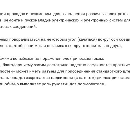
ции проводов и незаменим для выполнения различных электротехни
ке, ремонте и пусконаладке электрических и электронных систем 
стовых соединений.
ых поворачиваться на некоторый угол (качаться) вокруг оси сое
ак, чтобы они могли покачиваться друг относительно друга;
зажима во избежание поражения электрическим током.
 благодаря чему зажим достаточно надежно соединяется практич
елюстей» может иметь разъем для присоединения стандартного шт
эта площадка закрывается надвижным (с натягом) диэлектрическим
и обычно выполняет роль рукоятки для пользователя.