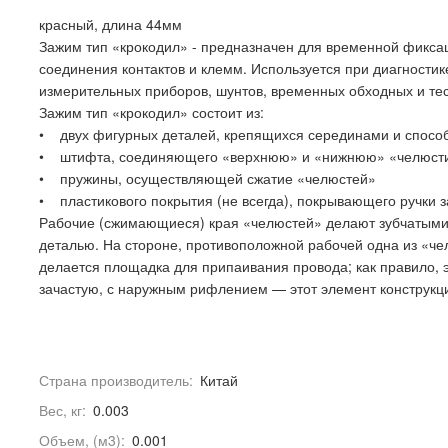
красный, длина 44мм
Зажим тип «крокодил» - предназначен для временной фикса
соединения контактов и клемм. Используется при диагности
измерительных приборов, шунтов, временных обходных и те
Зажим тип «крокодил» состоит из:
• двух фигурных деталей, крепящихся серединами и способн
• штифта, соединяющего «верхнюю» и «нижнюю» «челюсти» т
• пружины, осуществляющей сжатие «челюстей»
• пластикового покрытия (не всегда), покрывающего ручки 
Рабочие (сжимающиеся) края «челюстей» делают зубчатыми,
деталью. На стороне, противоположной рабочей одна из «ч
делается площадка для припаивания провода; как правило, 
зачастую, с наружным рифлением — этот элемент конструкци
Страна производитель:
Китай
Вес, кг:
0.003
Объем, (м3):
0.001