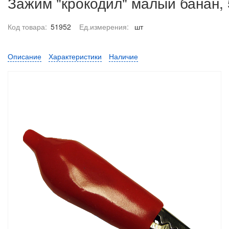
Зажим "крокодил" малый банан,
Код товара:
51952
Ед.измерения:
шт
Описание
Характеристики
Наличие