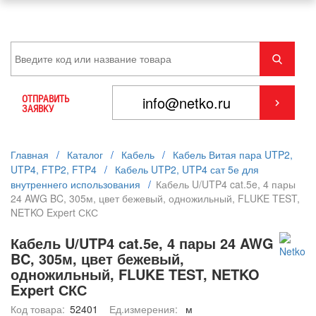
ОТПРАВИТЬ
ЗАЯВКУ
Главная
/
Каталог
/
Кабель
/
Кабель Витая пара UTP2,
UTP4, FTP2, FTP4
/
Кабель UTP2, UTP4 сат 5е для
внутреннего использования
/
Кабель U/UTP4 cat.5e, 4 пары
24 AWG BC, 305м, цвет бежевый, одножильный, FLUKE TEST,
NETKO Expert СКС
Кабель U/UTP4 cat.5e, 4 пары 24 AWG
BC, 305м, цвет бежевый,
одножильный, FLUKE TEST, NETKO
Expert СКС
Код товара:
52401
Ед.измерения:
м