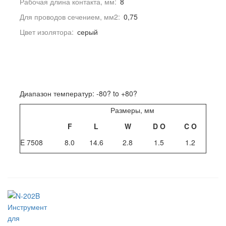
Рабочая длина контакта, мм:
8
Для проводов сечением, мм2:
0,75
Цвет изолятора:
серый
Диапазон температур: -80? to +80?
Размеры, мм
F
L
W
D
O
C
O
E 7508
8.0
14.6
2.8
1.5
1.2