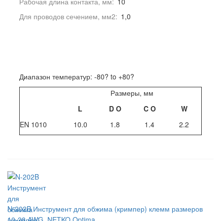
Рабочая длина контакта, мм:
10
Для проводов сечением, мм2:
1,0
Диапазон температур: -80? to +80?
Размеры, мм
L
D
O
C
O
W
EN 1010
10.0
1.8
1.4
2.2
N-202B Инструмент для обжима (кримпер) клемм размеров
10-28 AWG, NETKO Optima