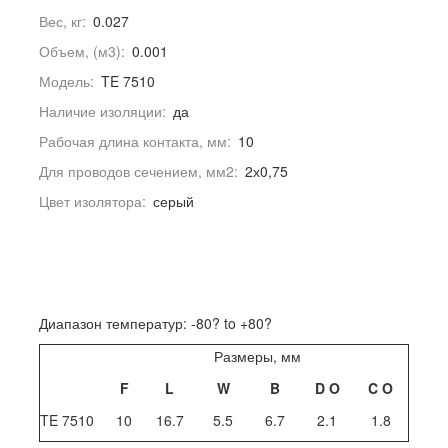
Вес, кг:
0.027
Объем, (м3):
0.001
Модель:
TE 7510
Наличие изоляции:
да
Рабочая длина контакта, мм:
10
Для проводов сечением, мм2:
2х0,75
Цвет изолятора:
серый
Диапазон температур: -80? to +80?
Размеры, мм
F
L
W
B
D
O
C
O
TE 7510
10
16.7
5.5
6.7
2.1
1.8