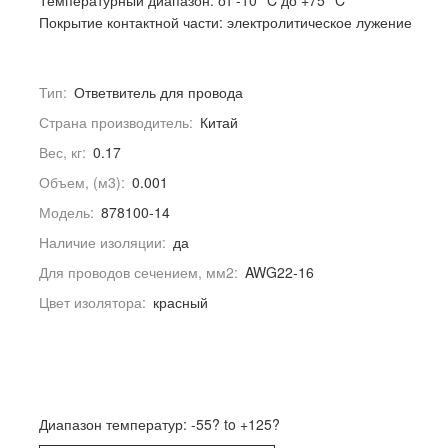
Температурный диапазон: от -10 °C до +75 °C
Покрытие контактной части: электролитическое лужение
Тип:
Ответвитель для провода
Страна производитель:
Китай
Вес, кг:
0.17
Объем, (м3):
0.001
Модель:
878100-14
Наличие изоляции:
да
Для проводов сечением, мм2:
AWG22-16
Цвет изолятора:
красный
Диапазон температур: -55? to +125?