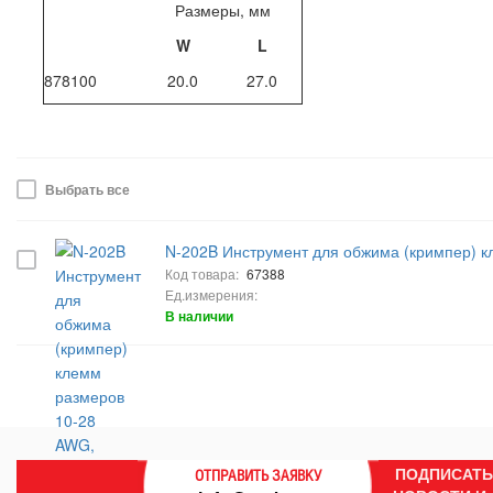
Размеры, мм
W
L
878100
20.0
27.0
Выбрать все
N-202B Инструмент для обжима (кримпер) 
Код товара:
67388
Ед.измерения:
В наличии
ПОДПИСАТЬ
ОТПРАВИТЬ ЗАЯВКУ