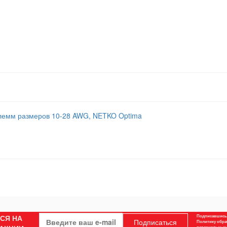
клемм размеров 10-28 AWG, NETKO Optima
СЯ НА
Подписавшись,
Подписаться
Политику обра
персональных 