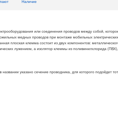
упают
Наличие
ектрооборудования или соединения проводов между собой, которо
гожильных медных проводов при монтаже мобильных электрических
ванная плоская клемма состоит из двух компонентов: металлическог
итических лужением, а изолятор клеммы из поливинилхлорида (ПВХ
 названии указано сечение проводника, для которого подойдет тот