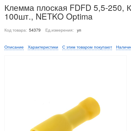
Клемма плоская FDFD 5,5-250, К
100шт., NETKO Optima
Код товара:
54379
Ед.измерения:
уп
Описание
Характеристики
С этим товаром покупают
Наличи