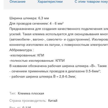
Описание
Характеристики
С этим товаром пок
Ширина штекера: 6,3 мм
Для проводов сечением: 4 - 6 мм²
Предназначена для создания качественного подключения эл
усилий. Такая клемма используется для оконцовывания мно
(автомобиле-, вагоно-, самолето- и судостроении). Изолиро
коннектор изготовлен из латуни, с поверхностным электрол
Аббревиатура :
-изолированные: КПИ
-полностью изолированные: КППИ
В названии обозначена рабочая ширина штекера «B». Также в
- сечением применимых проводов в диапазоне 0.5-6мм²;
- рабочая ширина штекера B = 2,8-6.3мм;
Тип:
Клемма плоская
Страна производитель:
Китай
Вес, кг:
0.116