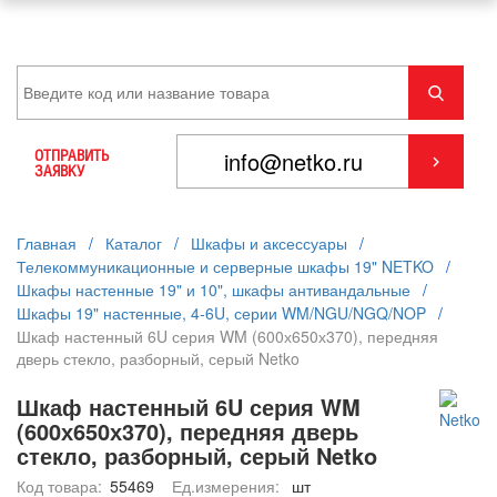
ОТПРАВИТЬ
ЗАЯВКУ
Главная
/
Каталог
/
Шкафы и аксессуары
/
Телекоммуникационные и серверные шкафы 19" NETKO
/
Шкафы настенные 19" и 10", шкафы антивандальные
/
Шкафы 19" настенные, 4-6U, серии WM/NGU/NGQ/NOP
/
Шкаф настенный 6U серия WM (600х650х370), передняя
дверь стекло, разборный, серый Netko
Шкаф настенный 6U серия WM
(600х650х370), передняя дверь
стекло, разборный, серый Netko
Код товара:
55469
Ед.измерения:
шт