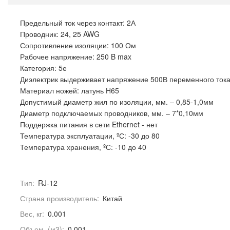
Предельный ток через контакт: 2А
Проводник: 24, 25 AWG
Сопротивление изоляции: 100 Ом
Рабочее напряжение: 250 B max
Категория: 5е
Диэлектрик выдерживает напряжение 500В переменного ток
Материал ножей: латунь H65
Допустимый диаметр жил по изоляции, мм. – 0,85-1,0мм
Диаметр подключаемых проводников, мм. – 7*0,10мм
Поддержка питания в сети Ethernet - нет
Температура эксплуатации, ºС: -30 до 80
Температура хранения, ºС: -10 до 40
Тип:
RJ-12
Страна производитель:
Китай
Вес, кг:
0.001
Объем, (м3):
0.001