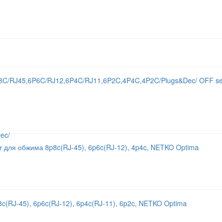
8C/RJ45,6P6C/RJ12,6P4C/RJ11,6P2C,4P4C,4P2C/Plugs&Dec/ OFF se
для обжима 8p8c(RJ-45), 6p6c(RJ-12), 4p4c, NETKO Optima
c(RJ-45), 6p6c(RJ-12), 6p4c(RJ-11), 6p2c, NETKO Optima