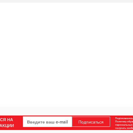
СЯ НА
Подписавшись,
Подписаться
Политику обра
 АКЦИИ
персональных 
получать соо