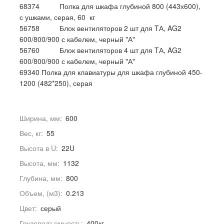
68374 Полка для шкафа глубиной 800 (443х600),
с ушками, серая, 60 кг
56758 Блок вентиляторов 2 шт для TА, AG2
600/800/900 с кабелем, черный "А"
56760 Блок вентиляторов 4 шт для TА, AG2
600/800/900 с кабелем, черный "А"
69340 Полка для клавиатуры для шкафа глубиной 450-
1200 (482*250), серая
Ширина, мм:
600
Вес, кг:
55
Высота в U:
22U
Высота, мм:
1132
Глубина, мм:
800
Объем, (м3):
0.213
Цвет:
серый
Грузоподъемность:
400кг