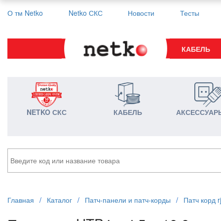
О тм Netko
Netko СКС
Новости
Тесты
КАБЕЛЬ
NETKO СКС
КАБЕЛЬ
АКСЕССУАР
Главная
/
Каталог
/
Патч-панели и патч-корды
/
Патч корд r