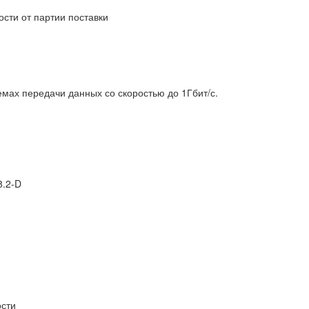
ости от партии поставки
емах передачи данных со скоростью до 1Гбит/с.
8.2-D
ости