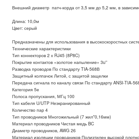
Внешний диаметр патч-корда от 3,5 мм до 5,2 мм, в зависим
Длина: 10,0м
Цвет: серый
Предназначены для использования в высокоскоростных сист
Технические характеристики
Тип коннекторов 2 х RJ45 (8P8C)
Покрытие контактов «золотое напыление» 3u''
Разводка проводов По стандарту TIA-568В
Защитный колпачок Литой, с защитой защелки
Передача сигнала по каналу связи По стандарту ANSI-TIA-56
Категория 5е
Полоса пропускания, МГц 100
Тип кабеля U/UTP Неэкранированный
Количество пар 4
Тип проводников Многожильный (7 жил*0,16мм)
Материал проводников Чистая медь BC
Диаметр проводников, AWG 26
Материал изоляции проводников Полиэтилен высокой плотн