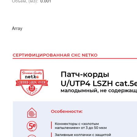
Объем, (м3):
0.001
Array