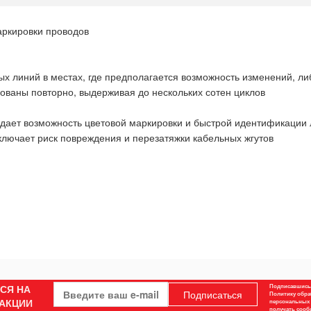
аркировки проводов
ых линий в местах, где предполагается возможность изменений, л
зованы повторно, выдерживая до нескольких сотен циклов
 дает возможность цветовой маркировки и быстрой идентификации
ключает риск повреждения и перезатяжки кабельных жгутов
СЯ НА
Подписавшись,
Подписаться
Политику обра
 АКЦИИ
персональных 
получать соо