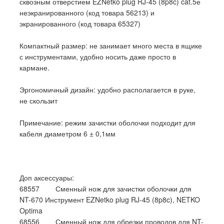
сквозным отверстием EZNetko plug RJ-45 (8p8c) cat.5е
неэкранированного (код товара 56213) и
экранированного (код товара 65327)
Компактный размер: не занимает много места в ящике
с инструментами, удобно носить даже просто в
кармане.
Эргономичный дизайн: удобно располагается в руке,
не скользит
Примечание: режим зачистки оболочки подходит для
кабеля диаметром 6 ± 0,1мм
Доп аксессуары:
68557 Сменный нож для зачистки оболочки для
NT-670 Инструмент EZNetko plug RJ-45 (8p8c), NETKO
Optima
68556 Сменный нож для обрезки проводов для NT-