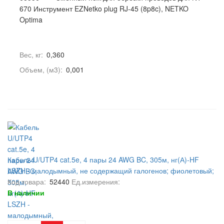
670 Инструмент EZNetko plug RJ-45 (8p8c), NETKO
Optima
Вес, кг:
0,360
Объем, (м3):
0,001
Кабель U/UTP4 cat.5e, 4 пары 24 AWG BC, 305м, нг(А)-HF
LSZH - малодымный, не содержащий галогенов; фиолетовый;
одножильный, FLUKE TEST, NETKO Expert СКС
Код товара:
52440
Ед.измерения:
В наличии