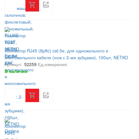
Коннектор RJ45 (8p8c) cat.5е, для одножильного и
многожильного кабеля (нож с 2-мя зубцами), 100шт, NETKO
Optima
Артикул:
52259
Ед.измерения:
В наличии