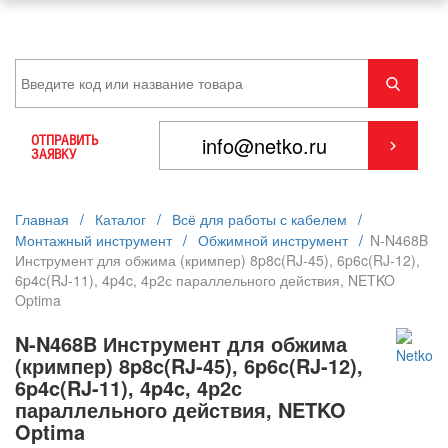
ОТПРАВИТЬ
ЗАЯВКУ
Главная
/
Каталог
/
Всё для работы с кабелем
/
Монтажный инструмент
/
Обжимной инструмент
/
N-N468B
Инструмент для обжима (кримпер) 8p8c(RJ-45), 6p6c(RJ-12),
6p4c(RJ-11), 4p4c, 4р2с параллельного действия, NETKO
Optima
N-N468B Инструмент для обжима
(кримпер) 8p8c(RJ-45), 6p6c(RJ-12),
6p4c(RJ-11), 4p4c, 4р2с
параллельного действия, NETKO
Optima