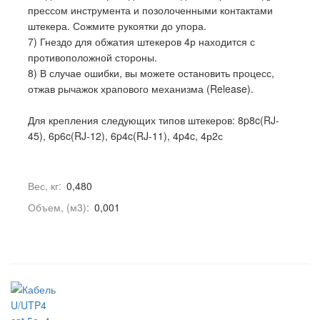
прессом инструмента и позолоченными контактами
штекера. Сожмите рукоятки до упора.
7) Гнездо для обжатия штекеров 4р находится с
противоположной стороны.
8) В случае ошибки, вы можете остановить процесс,
отжав рычажок храпового механизма (Release).
Для крепления следующих типов штекеров: 8p8c(RJ-
45), 6p6c(RJ-12), 6p4c(RJ-11), 4p4c, 4р2с
Вес, кг:
0,480
Объем, (м3):
0,001