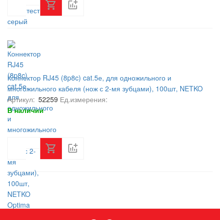
Коннектор RJ45 (8p8c) cat.5е, для одножильного и
многожильного кабеля (нож с 2-мя зубцами), 100шт, NETKO
Optima
Артикул:
52259
Ед.измерения:
В наличии