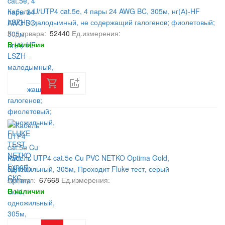
Кабель U/UTP4 cat.5e, 4 пары 24 AWG BC, 305м, нг(А)-HF
LSZH - малодымный, не содержащий галогенов; фиолетовый;
одножильный, FLUKE TEST, NETKO Expert СКС
Код товара:
52440
Ед.измерения:
В наличии
Кабель UTP4 cat.5е Cu PVC NETKO Optima Gold,
одножильный, 305м, Проходит Fluke тест, серый
Артикул:
67668
Ед.измерения:
В наличии