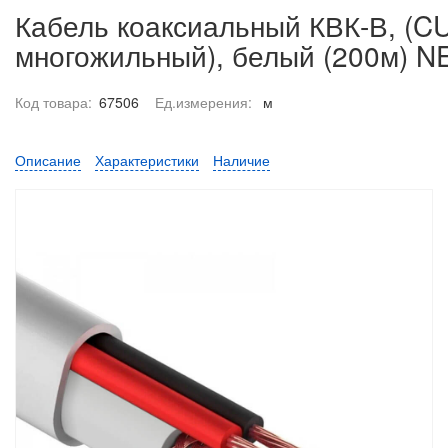
Кабель коаксиальный КВК-В, (CU
многожильный), белый (200м) N
Код товара:
67506
Ед.измерения:
м
Описание
Характеристики
Наличие