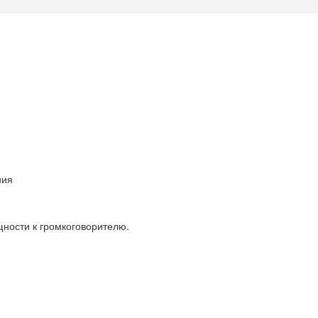
ния
щности к громкоговорителю.