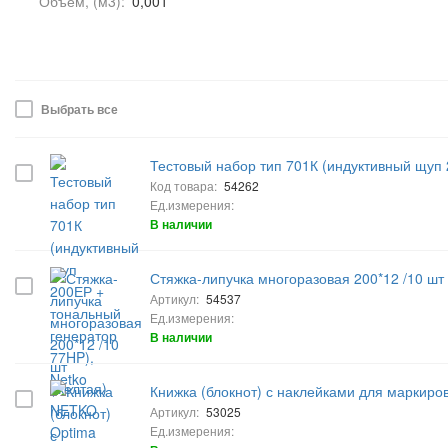
Объем, (м3):
0,001
Выбрать все
Тестовый набор тип 701К (индуктивный щуп 
Код товара:
54262
Ед.измерения:
В наличии
Стяжка-липучка многоразовая 200*12 /10 шт
Артикул:
54537
Ед.измерения:
В наличии
Книжка (блокнот) с наклейками для маркиро
Артикул:
53025
Ед.измерения: