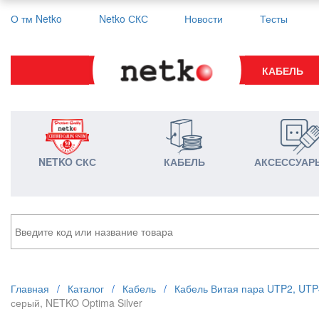
О тм Netko
Netko СКС
Новости
Тесты
КАБЕЛЬ
NETKO СКС
КАБЕЛЬ
АКСЕССУАР
Главная
/
Каталог
/
Кабель
/
Кабель Витая пара UTP2, UTP
серый, NETKO Optima Silver