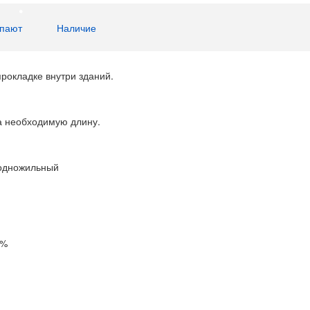
упают
Наличие
рокладке внутри зданий.
а необходимую длину.
 одножильный
0%