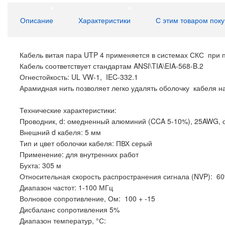
Описание
Характеристики
С этим товаром пок
Кабель витая пара UTP 4 применяется в системах СКС при п
Кабель соответствует стандартам ANSI\TIA\EIA-568-B.2
Огнестойкость: UL VW-1, IEC-332.1
Арамидная нить позволяет легко удалять оболочку кабеля н
Технические характеристики:
Проводник, d: омедненный алюминий (CCA 5-10%), 25AWG,
Внешний d кабеля: 5 мм
Тип и цвет оболочки кабеля: ПВХ серый
Применение: для внутренних работ
Бухта: 305 м
Относительная скорость распространения сигнала (NVP): 6
Диапазон частот: 1-100 МГц
Волновое сопротивление, Ом: 100 + -15
Дисбаланс сопротивления 5%
Диапазон температур, °С: