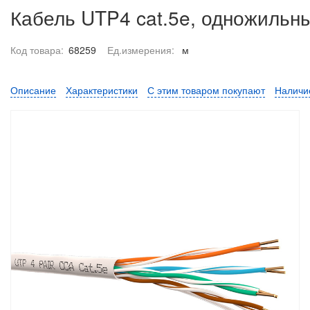
Кабель UTP4 cat.5e, одножильны
Код товара:
68259
Ед.измерения:
м
Описание
Характеристики
С этим товаром покупают
Наличи