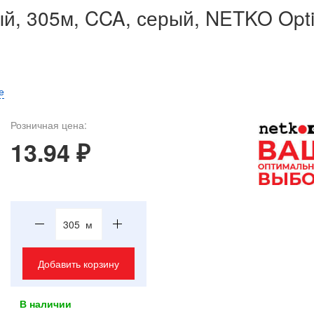
й, 305м, CCA, серый, NETKO Opti
е
Розничная цена:
13.94 ₽
м
Добавить корзину
В наличии