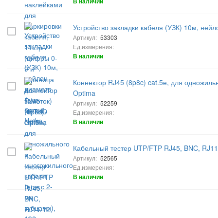
В наличии
Устройство закладки кабеля (УЗК) 10м, ней
Артикул:
53303
Ед.измерения:
В наличии
Коннектор RJ45 (8p8c) cat.5е, для одножиль
Optima
Артикул:
52259
Ед.измерения:
В наличии
Кабельный тестер UTP/FTP RJ45, BNC, RJ11/
Артикул:
52565
Ед.измерения:
В наличии