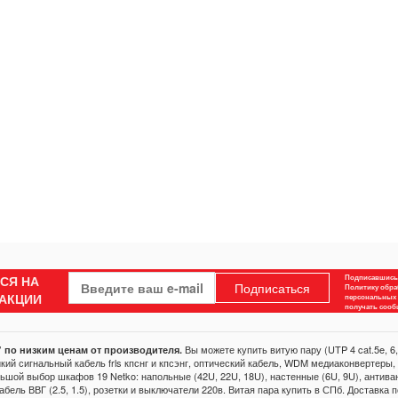
СЯ НА
Подписавшись,
Подписаться
Политику обра
 АКЦИИ
персональных 
получать соо
Вы можете купить витую пару (UTP 4 cat.5e, 6,
 по низким ценам от производителя.
йкий сигнальный кабель frls кпснг и кпсэнг, оптический кабель, WDM медиаконвертеры,
шой выбор шкафов 19 Netko: напольные (42U, 22U, 18U), настенные (6U, 9U), антиван
 Кабель ВВГ (2.5, 1.5), розетки и выключатели 220в. Витая пара купить в СПб. Доставка 