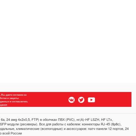
 Вы даете согласие на
ботки и защиты
данных и соглашаетесь
бщения
 6a, 24 awg 4х2х0,5, FTP) в оболчках ПВХ (PVC), нг(А)-HF LSZH, HF LTx,
 SFP модули (ресиверы). Все для работы с кабелем: коннекторы RJ-45 (8p8c),
дальные, климатические (всепогодные) и аксессуаров: патч-панели 12 портов, 24
по всей России