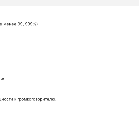
е менее 99, 999%)
ния
щности к громкоговорителю.