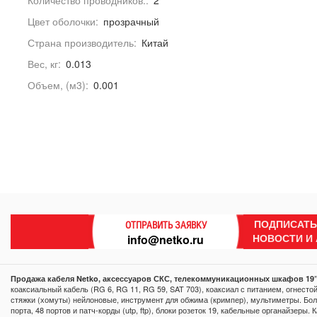
Количество проводников::
2
Цвет оболочки:
прозрачный
Страна производитель:
Китай
Вес, кг:
0.013
Объем, (м3):
0.001
ПОДПИСАТЬ
ОТПРАВИТЬ ЗАЯВКУ
НОВОСТИ И
info@netko.ru
Продажа кабеля Netko, аксессуаров СКС, телекоммуникационных шкафов 19”
коаксиальный кабель (RG 6, RG 11, RG 59, SAT 703), коаксиал с питанием, огнесто
стяжки (хомуты) нейлоновые, инструмент для обжима (кримпер), мультиметры. Боль
порта, 48 портов и патч-корды (utp, ftp), блоки розеток 19, кабельные органайзеры.