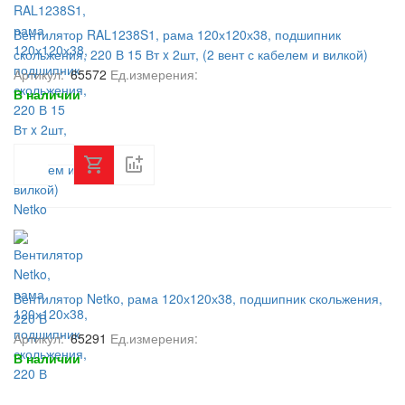
Вентилятор RAL1238S1, рама 120х120х38, подшипник
скольжения, 220 В 15 Вт x 2шт, (2 вент с кабелем и вилкой)
Netko
Артикул:
65572
Ед.измерения:
В наличии
Вентилятор Netko, рама 120х120х38, подшипник скольжения,
220 В
Артикул:
65291
Ед.измерения:
В наличии