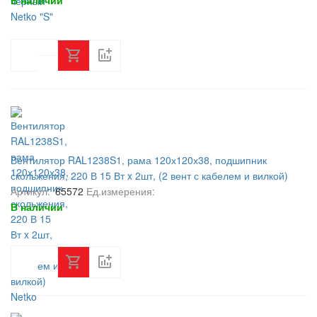
В наличии
Вентилятор RAL1238S1, рама 120х120х38, подшипник
скольжения, 220 В 15 Вт x 2шт, (2 вент с кабелем и вилкой)
Netko
Артикул:
65572
Ед.измерения:
В наличии