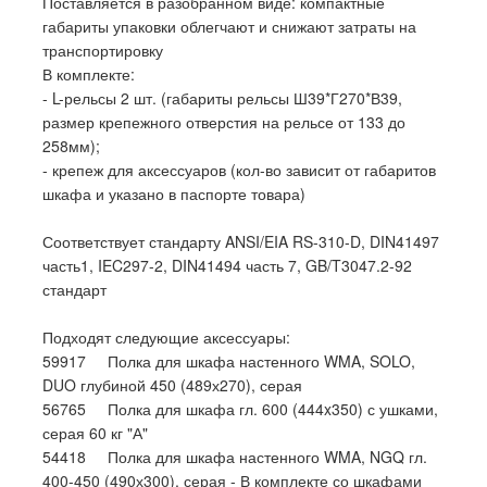
Поставляется в разобранном виде: компактные
габариты упаковки облегчают и снижают затраты на
транспортировку
В комплекте:
- L-рельсы 2 шт. (габариты рельсы Ш39*Г270*В39,
размер крепежного отверстия на рельсе от 133 до
258мм);
- крепеж для аксессуаров (кол-во зависит от габаритов
шкафа и указано в паспорте товара)
Соответствует стандарту ANSI/EIA RS-310-D, DIN41497
часть1, IEC297-2, DIN41494 часть 7, GB/T3047.2-92
стандарт
Подходят следующие аксессуары:
59917 Полка для шкафа настенного WMA, SOLO,
DUO глубиной 450 (489х270), серая
56765 Полка для шкафа гл. 600 (444x350) с ушками,
серая 60 кг "А"
54418 Полка для шкафа настенного WMA, NGQ гл.
400-450 (490х300), серая - В комплекте со шкафами