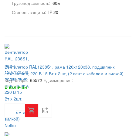
Грузоподъемность:
60кг
Степень защиты:
IP 20
Вентилятор RAL1238S1, рама 120х120х38, подшипник
скольжения, 220 В 15 Вт x 2шт, (2 вент с кабелем и вилкой)
Netko
Код товара:
65572
Ед.измерения:
В наличии