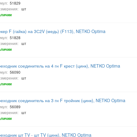
икул:
51829
измерения:
шт
аличии
кер F (гайка) на 3С2V (медь) (F113), NETKO Optima
икул:
51828
измерения:
шт
аличии
еходник соединитель на 4 гн F крест (цинк), NETKO Optima
икул:
56090
измерения:
шт
аличии
еходник соединитель на 3 гн F тройник (цинк), NETKO Optima
икул:
56089
измерения:
шт
аличии
еходник шт TV - шт TV (цинк), NETKO Optima