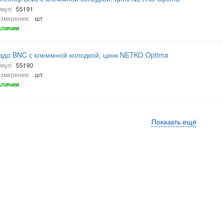
икул:
55191
измерения:
шт
аличии
здо BNC с клеммной колодкой, цинк NETKO Optima
икул:
55190
измерения:
шт
аличии
Показать ещё