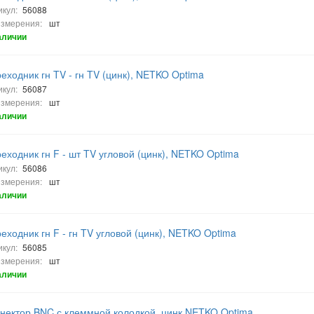
икул:
56088
измерения:
шт
аличии
еходник гн TV - гн TV (цинк), NETKO Optima
икул:
56087
измерения:
шт
аличии
еходник гн F - шт TV угловой (цинк), NETKO Optima
икул:
56086
измерения:
шт
аличии
еходник гн F - гн TV угловой (цинк), NETKO Optima
икул:
56085
измерения:
шт
аличии
нектор BNC с клеммной колодкой, цинк NETKO Optima