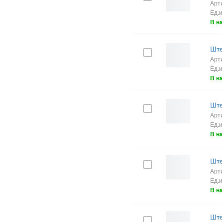
Арт
Ед.
В н
Ште
Арт
Ед.
В н
Ште
Арт
Ед.
В н
Ште
Арт
Ед.
В н
Ште